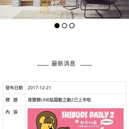
最新消息
發布日期
2017-12-21
標   題
尋寶獅LINE貼圖動之動2己上市啦
內   容