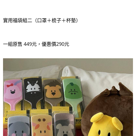
實用福袋組二（口罩＋梳子＋杯墊）
一組原售 449元，優惠價290元