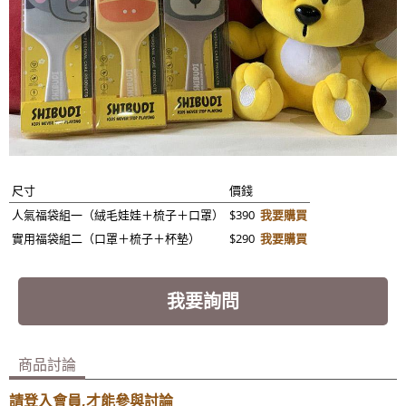
尺寸
價錢
人氣福袋組一（絨毛娃娃＋梳子＋口罩）
$390
我要購買
實用福袋組二（口罩＋梳子＋杯墊）
$290
我要購買
我要詢問
商品討論
請登入會員,才能參與討論