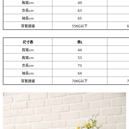
胸寬cm
49
衣長cm
63
袖長cm
65
穿著建議
55KG以下
尺寸表
男L
肩寬cm
44
胸寬cm
53
衣長cm
73
袖長cm
64
穿著建議
70KG以下