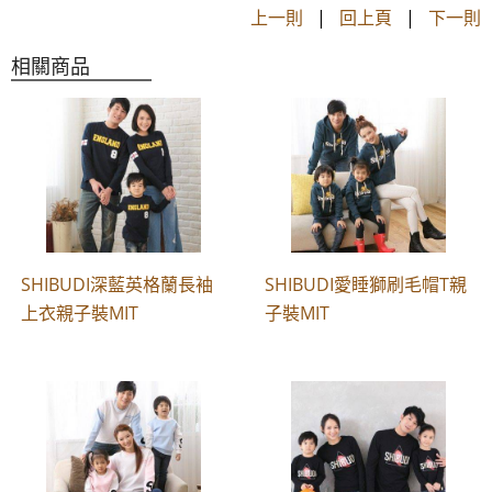
上一則
|
回上頁
|
下一則
相關商品
SHIBUDI深藍英格蘭長袖
SHIBUDI愛睡獅刷毛帽T親
上衣親子裝MIT
子裝MIT