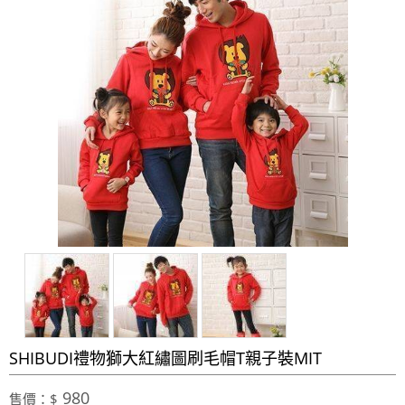
SHIBUDI禮物獅大紅繡圖刷毛帽T親子裝MIT
980
售價：$