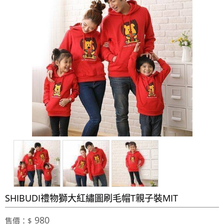
SHIBUDI禮物獅大紅繡圖刷毛帽T親子裝MIT
980
售價：$