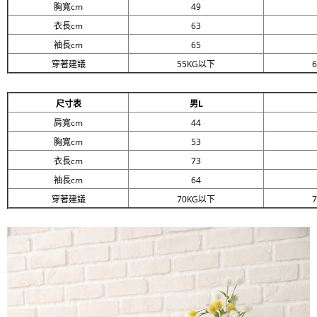
胸寬cm
49
衣長cm
63
袖長cm
65
穿著建議
55KG以下
尺寸表
男L
肩寬cm
44
胸寬cm
53
衣長cm
73
袖長cm
64
穿著建議
70KG以下