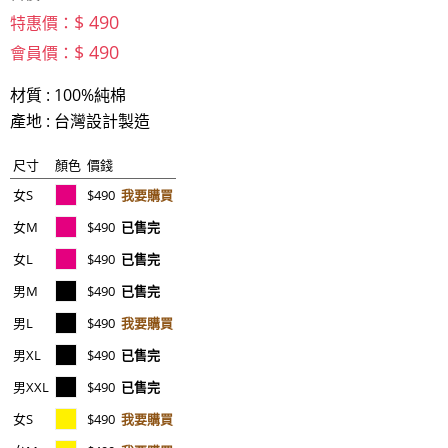
$ 490
特惠價：
$ 490
會員價：
材質 : 100%純棉
產地 : 台灣設計製造
尺寸
顏色
價錢
女S
$490
我要購買
女M
$490
已售完
女L
$490
已售完
男M
$490
已售完
男L
$490
我要購買
男XL
$490
已售完
男XXL
$490
已售完
女S
$490
我要購買