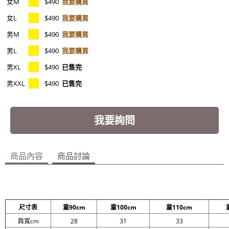
女M
$490
我要購買
女L
$490
我要購買
男M
$490
我要購買
男L
$490
我要購買
男XL
$490
已售完
男XXL
$490
已售完
我要詢問
商品內容
商品討論
尺寸表
童90cm
童100cm
童110cm
肩寬cm
28
31
33