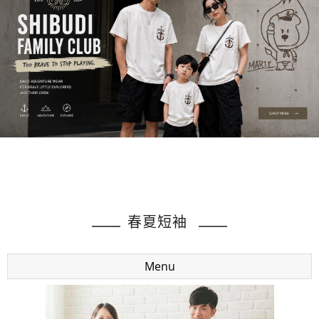
春夏短袖
Menu