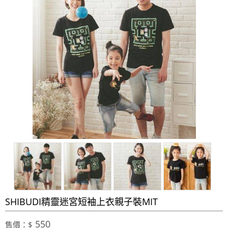
SHIBUDI精靈迷宮短袖上衣親子裝MIT
550
售價：$