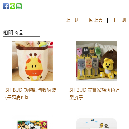
上一則
|
回上頁
|
下一則
相關商品
SHIBUDI動物貼圖收納袋
SHIBUDI尋寶家族角色造
(長頸鹿Kiki)
型㧧子