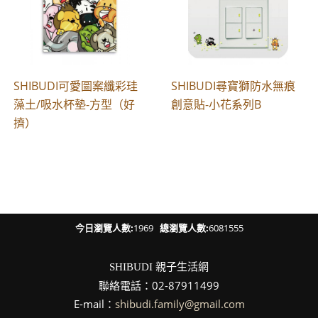
SHIBUDI可愛圖案纖彩珪
SHIBUDI尋寶獅防水無痕
藻土/吸水杯墊-方型（好
創意貼-小花系列B
擠）
今日瀏覽人數:
1969
總瀏覽人數:
6081555
親子生活網
SHIBUDI
聯絡電話：02-87911499
E-mail：
shibudi.family@gmail.com