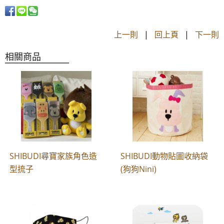
上一則
|
回上頁
|
下一則
相關商品
SHIBUDI尋寶家族角色造
SHIBUDI動物貼圖收納袋
型㧧子
(狗狗Nini)