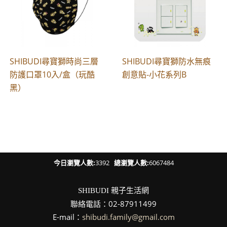
SHIBUDI尋寶獅時尚三層
SHIBUDI尋寶獅防水無痕
防護口罩10入/盒（玩酷
創意貼-小花系列B
黑）
今日瀏覽人數:
3392
總瀏覽人數:
6067484
親子生活網
SHIBUDI
聯絡電話：02-87911499
E-mail：
shibudi.family@gmail.com